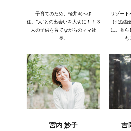
子育てのため、軽井沢へ移
リゾート
住。"人"との出会いを大切に！！ 3
けば結
人の子供を育てながらのママ社
に。暮ら
長。
も
宮内 妙子
吉