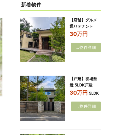
新着物件
【店舗】グルメ
通りテナント
30万円
→物件詳細
【戸建】役場至
近 5LDK戸建
30万円
5LDK
→物件詳細