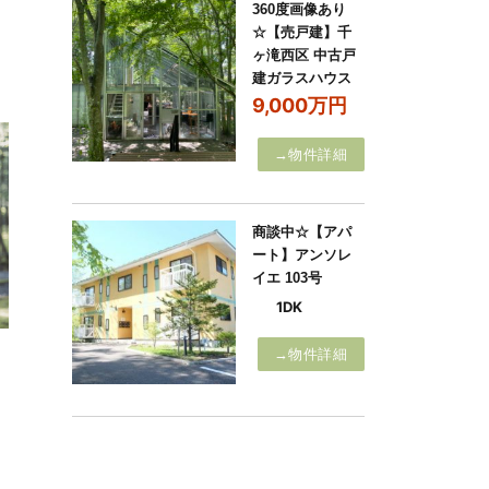
360度画像あり
☆【売戸建】千
ヶ滝西区 中古戸
建ガラスハウス
9,000万円
→物件詳細
商談中☆【アパ
ート】アンソレ
イエ 103号
1DK
→物件詳細