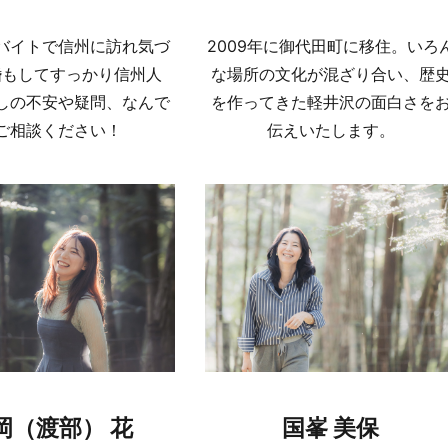
バイトで信州に訪れ気づ
2009年に御代田町に移住。いろ
婚もしてすっかり信州人
な場所の文化が混ざり合い、歴
しの不安や疑問、なんで
を作ってきた軽井沢の面白さを
ご相談ください！
伝えいたします。
岡（渡部） 花
国峯 美保