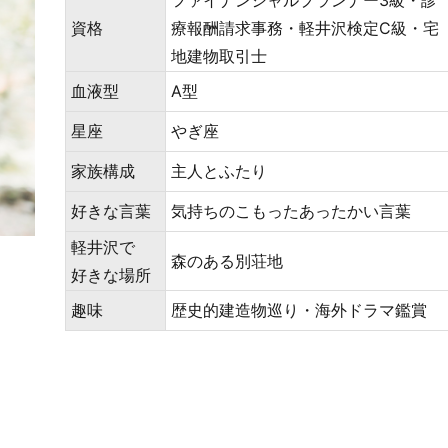
ファイナンシャルプランナー3級・診
資格
療報酬請求事務・軽井沢検定C級・宅
地建物取引士
血液型
A型
星座
やぎ座
家族構成
主人とふたり
好きな言葉
気持ちのこもったあったかい言葉
軽井沢で
森のある別荘地
好きな場所
趣味
歴史的建造物巡り・海外ドラマ鑑賞