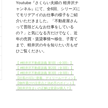
Youtube『さくらい夫婦の 軽井沢チ
ャンネル』にて、全6回、シリーズに
てモリデアイのお仕事の様子をご紹
介いただきました。「不動産屋さん
って普段どんなお仕事をしている
の？」と気になる方だけでなく、近
年の売買・賃貸事情〜移住、子育て
まで、軽井沢の今を知りたい方もぜ
ひご覧ください。
【 #軽井沢不動産談義 第1回（全3回）】
【 #軽井沢不動産談義 第2回（全3回）】
【 #軽井沢不動産談義 第3回（全3回）】
【社長の1日に密着。デイリールーティン】
【物件選びの注意点と決め手のポイント】
【軽井沢住まいの正解は賃貸or購入？】