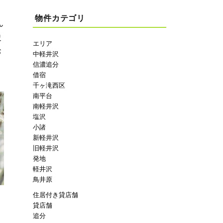
物件カテゴリ
ん
史
エリア
お
中軽井沢
信濃追分
借宿
千ヶ滝西区
南平台
南軽井沢
塩沢
小諸
新軽井沢
旧軽井沢
発地
軽井沢
鳥井原
住居付き貸店舗
貸店舗
追分