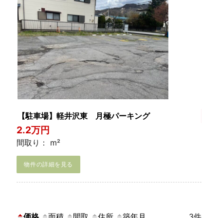
【駐車場】軽井沢東 月極パーキング
2.2万円
間取り： m²
物件の詳細を見る
価格
面積
間取
住所
築年月
3件