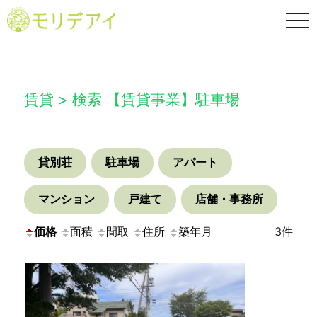
TO
NA
賃貸 > 検索 【賃貸事業】駐車場
貸別荘
駐車場
アパート
マンション
戸建て
店舗・事務所
価格
面積
間取
住所
築年月
3件