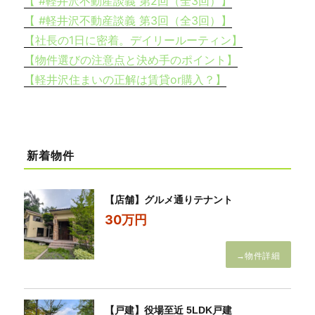
【 #軽井沢不動産談義 第2回（全3回）】
【 #軽井沢不動産談義 第3回（全3回）】
【社長の1日に密着。デイリールーティン】
【物件選びの注意点と決め手のポイント】
【軽井沢住まいの正解は賃貸or購入？】
新着物件
【店舗】グルメ通りテナント
30万円
→物件詳細
【戸建】役場至近 5LDK戸建