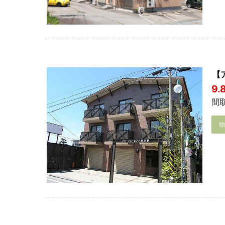
【
9
間取