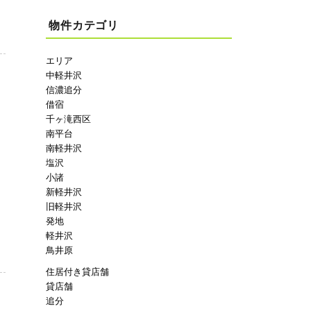
物件カテゴリ
エリア
中軽井沢
信濃追分
借宿
千ヶ滝西区
南平台
南軽井沢
塩沢
小諸
新軽井沢
旧軽井沢
発地
軽井沢
鳥井原
住居付き貸店舗
貸店舗
追分