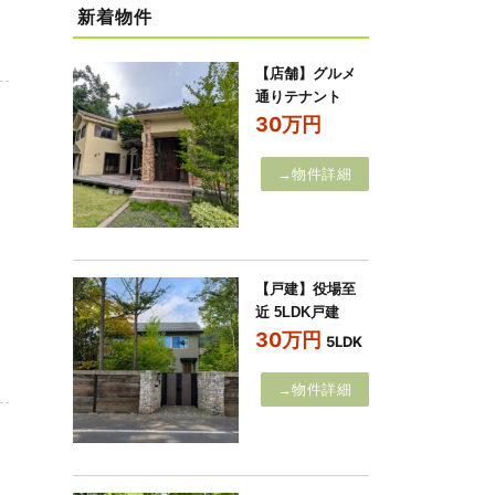
新着物件
【店舗】グルメ
通りテナント
30万円
→物件詳細
【戸建】役場至
近 5LDK戸建
30万円
5LDK
→物件詳細