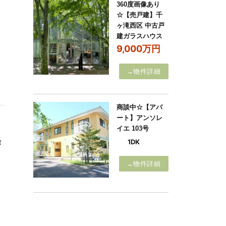
360度画像あり
☆【売戸建】千
ヶ滝西区 中古戸
建ガラスハウス
9,000万円
→物件詳細
商談中☆【アパ
ート】アンソレ
イエ 103号
軽
1DK
→物件詳細