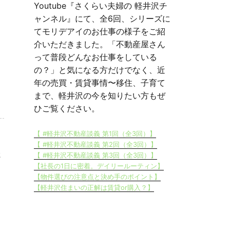
Youtube『さくらい夫婦の 軽井沢チ
ャンネル』にて、全6回、シリーズに
てモリデアイのお仕事の様子をご紹
介いただきました。「不動産屋さん
って普段どんなお仕事をしている
の？」と気になる方だけでなく、近
年の売買・賃貸事情〜移住、子育て
まで、軽井沢の今を知りたい方もぜ
ひご覧ください。
【 #軽井沢不動産談義 第1回（全3回）】
【 #軽井沢不動産談義 第2回（全3回）】
2
【 #軽井沢不動産談義 第3回（全3回）】
【社長の1日に密着。デイリールーティン】
【物件選びの注意点と決め手のポイント】
【軽井沢住まいの正解は賃貸or購入？】