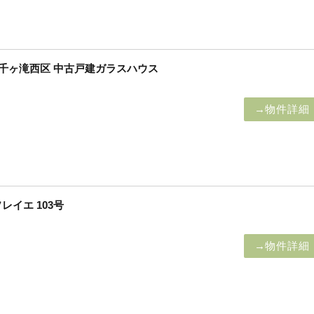
】千ヶ滝西区 中古戸建ガラスハウス
→物件詳細
イエ 103号
→物件詳細