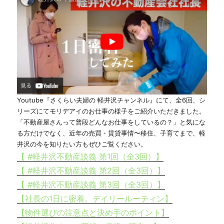
Youtube『さくらい夫婦の 軽井沢チャンネル』にて、全6回、シ
リーズにてモリデアイのお仕事の様子をご紹介いただきました。
「不動産屋さんって普段どんなお仕事をしているの？」と気にな
る方だけでなく、近年の売買・賃貸事情〜移住、子育てまで、軽
井沢の今を知りたい方もぜひご覧ください。
【 #軽井沢不動産談義 第1回（全3回）】
【 #軽井沢不動産談義 第2回（全3回）】
【 #軽井沢不動産談義 第3回（全3回）】
【社長の1日に密着。デイリールーティン】
【物件選びの注意点と決め手のポイント】