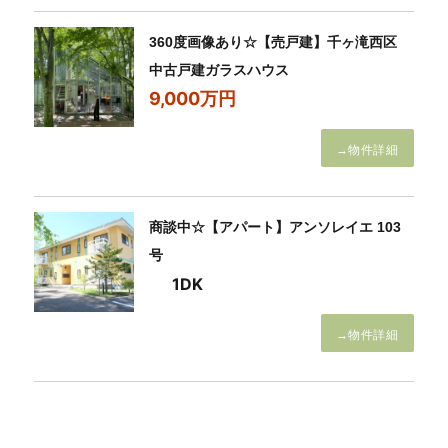
360度画像あり☆【売戸建】千ヶ滝西区
中古戸建ガラスハウス
9,000万円
→物件詳細
商談中☆【アパート】アンソレイエ 103
号
1DK
→物件詳細