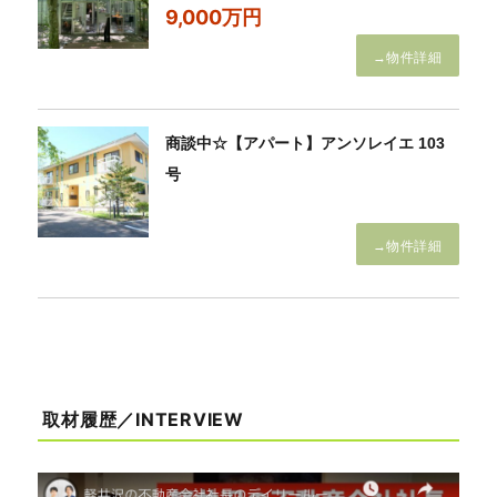
9,000万円
→物件詳細
商談中☆【アパート】アンソレイエ 103
号
→物件詳細
取材履歴／INTERVIEW