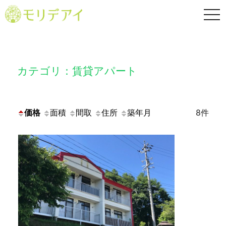
TO
NA
カテゴリ：賃貸アパート
価格
面積
間取
住所
築年月
8件