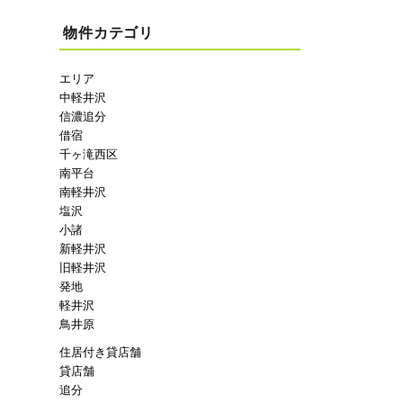
物件カテゴリ
エリア
中軽井沢
信濃追分
借宿
千ヶ滝西区
南平台
南軽井沢
塩沢
小諸
新軽井沢
旧軽井沢
発地
軽井沢
鳥井原
住居付き貸店舗
貸店舗
追分