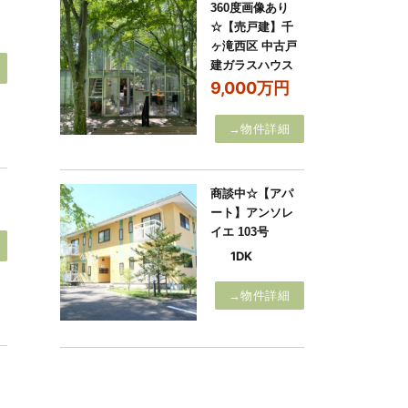
360度画像あり
☆【売戸建】千
ヶ滝西区 中古戸
建ガラスハウス
9,000万円
→物件詳細
商談中☆【アパ
ート】アンソレ
イエ 103号
1DK
→物件詳細