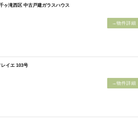
】千ヶ滝西区 中古戸建ガラスハウス
→物件詳細
イエ 103号
→物件詳細