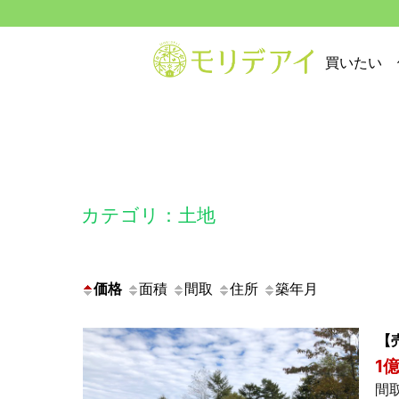
買いたい
カテゴリ：土地
価格
面積
間取
住所
築年月
【
1
間取