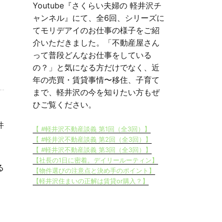
Youtube『さくらい夫婦の 軽井沢チ
ャンネル』にて、全6回、シリーズに
てモリデアイのお仕事の様子をご紹
介いただきました。「不動産屋さん
って普段どんなお仕事をしている
の？」と気になる方だけでなく、近
年の売買・賃貸事情〜移住、子育て
まで、軽井沢の今を知りたい方もぜ
ひご覧ください。
件
【 #軽井沢不動産談義 第1回（全3回）】
【 #軽井沢不動産談義 第2回（全3回）】
【 #軽井沢不動産談義 第3回（全3回）】
【社長の1日に密着。デイリールーティン】
る
【物件選びの注意点と決め手のポイント】
【軽井沢住まいの正解は賃貸or購入？】