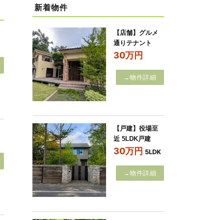
新着物件
【店舗】グルメ
通りテナント
30万円
→物件詳細
【戸建】役場至
近 5LDK戸建
30万円
5LDK
→物件詳細