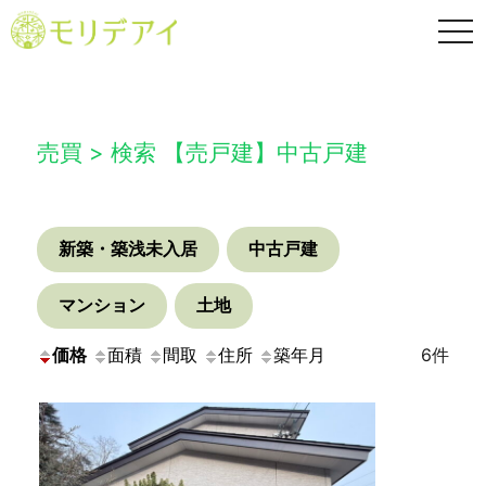
TO
NA
売買 > 検索 【売戸建】中古戸建
新築・築浅未入居
中古戸建
マンション
土地
価格
面積
間取
住所
築年月
6件