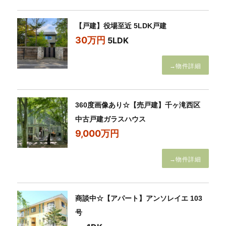
【戸建】役場至近 5LDK戸建
30万円
5LDK
→物件詳細
360度画像あり☆【売戸建】千ヶ滝西区
中古戸建ガラスハウス
9,000万円
→物件詳細
商談中☆【アパート】アンソレイエ 103
号