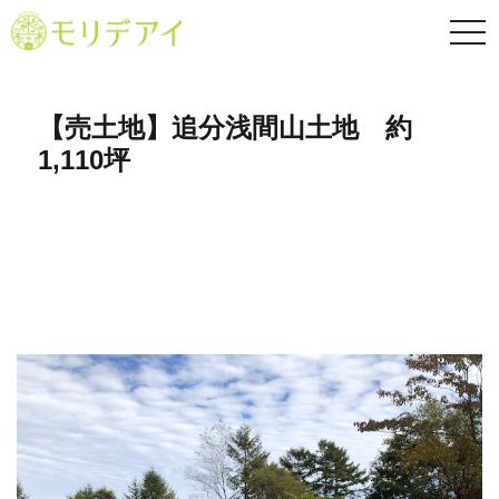
TO
NA
【売土地】追分浅間山土地 約
1,110坪