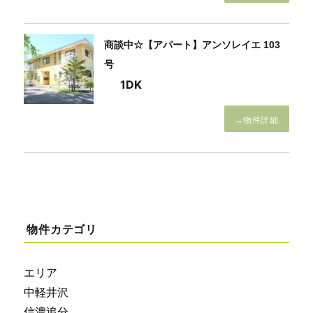
商談中☆【アパート】アンソレイエ 103
号
1DK
→物件詳細
物件カテゴリ
エリア
中軽井沢
信濃追分