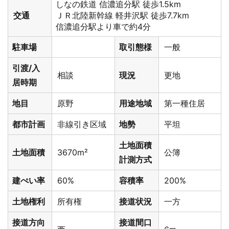
しなの鉄道 信濃追分駅 徒歩1.5km
交通
ＪＲ北陸新幹線 軽井沢駅 徒歩7.7km
信濃追分駅より車で約4分
駐車場
取引態様
一般
引渡/入
相談
現況
更地
居時期
地目
原野
用途地域
第一種住居
都市計画
非線引き区域
地勢
平坦
土地面積
土地面積
3670m²
公簿
計測方式
建ぺい率
60%
容積率
200%
土地権利
所有権
接道状況
一方
接道方向
接道間口