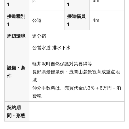
西
6m
1
1
接道種別
接道幅員
公道
4m
1
1
周辺環境
追分宿
公営水道
排水下水
軽井沢町自然保護対策要綱等
設備・条
長野県景観条例・浅間山麓景観育成重点地
件
域
仲介手数料は、売買代金の3％＋6万円＋消
費税
契約期
間・形態