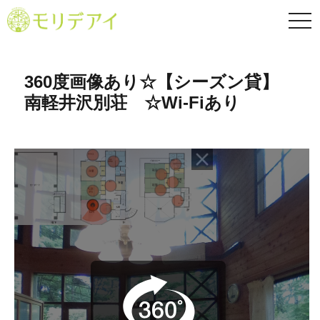
TO
NA
360度画像あり☆【シーズン貸】
南軽井沢別荘 ☆Wi-Fiあり