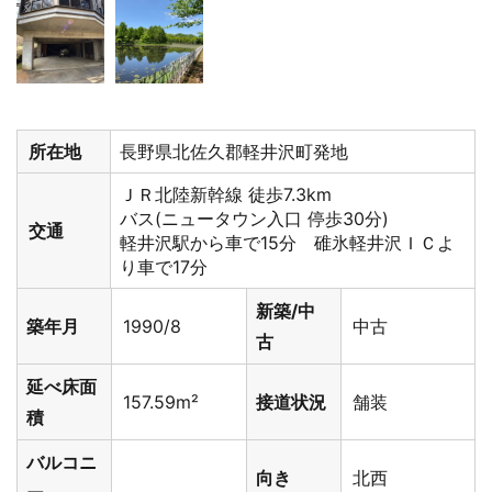
所在地
長野県北佐久郡軽井沢町発地
ＪＲ北陸新幹線 徒歩7.3km
バス(ニュータウン入口 停歩30分)
交通
軽井沢駅から車で15分 碓氷軽井沢ＩＣよ
り車で17分
新築/中
築年月
1990/8
中古
古
延べ床面
157.59m²
接道状況
舗装
積
バルコニ
向き
北西