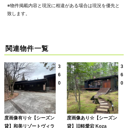
※物件掲載内容と現況に相違がある場合は現況を優先と
致します。
関連物件一覧
3
3
6
6
0
0
度画像有り☆【シーズン
度画像あり☆【シーズン
貸】和美リゾートヴィラ
貸】旧軽愛宕 Koza