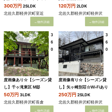
300万円
120万円
2SLDK
2LDK
北佐久郡軽井沢町至近
北佐久郡軽井沢町軽井沢
→物件詳細
→物件詳細
3
3
6
6
0
0
度画像あり☆【シーズン貸
度画像有り☆【シーズン貸
し】千ヶ滝東区 M邸
し】矢ヶ崎別荘☆Wi-Fiあり
50万円
250万円
3LDK
2SLDK
北佐久郡軽井沢町長倉
北佐久郡軽井沢町軽井沢
→物件詳細
→物件詳細