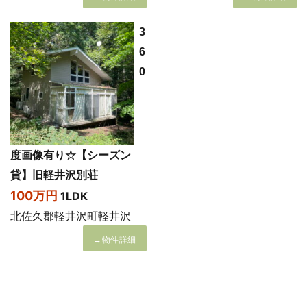
3
6
0
度画像有り☆【シーズン
貸】旧軽井沢別荘
100万円
1LDK
北佐久郡軽井沢町軽井沢
→物件詳細