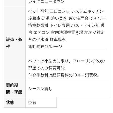
レイクニュータウン
ペット可能
三口コンロ
システムキッチン
冷蔵庫
給湯
追い焚き
独立洗面台
シャワー
浴室乾燥機
トイレ専用
バス・トイレ別
暖
房
エアコン
室内洗濯機置き場
地デジ対応
設備・条
その他水道
駐車場有
件
電動雨戸/ガレージ
ペットは小型犬に限り、フローリングのお
部屋でのみ飼育可能。
仲介手数料は総額賃料の10％＋消費税。
契約期
シーズン貸し
間・形態
状態
空有