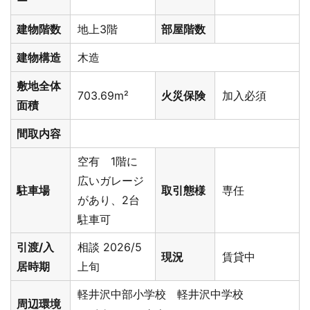
ー
建物階数
地上3階
部屋階数
建物構造
木造
敷地全体
703.69m²
火災保険
加入必須
面積
間取内容
空有 1階に
広いガレージ
駐車場
取引態様
専任
があり、2台
駐車可
引渡/入
相談 2026/5
現況
賃貸中
居時期
上旬
軽井沢中部小学校 軽井沢中学校
周辺環境