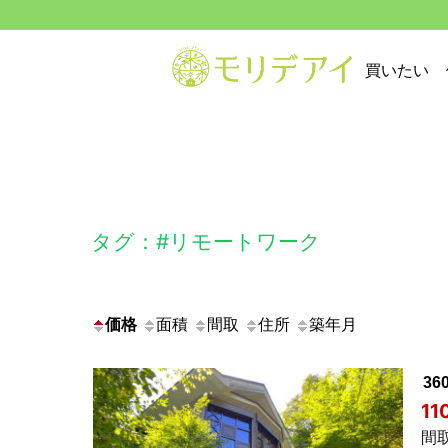
買いたい
タグ：#リモートワーク
価格
面積
間取
住所
築年月
3
1
間取