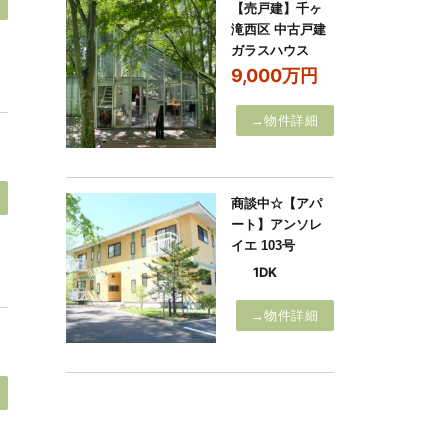
【売戸建】千ヶ
滝西区 中古戸建
ガラスハウス
9,000万円
→物件詳細
商談中☆【アパ
ート】アンソレ
イエ 103号
1DK
→物件詳細