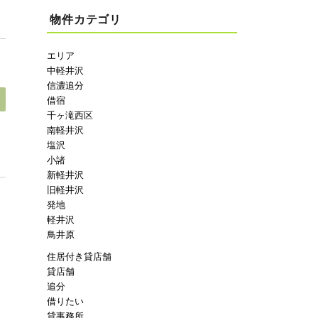
物件カテゴリ
エリア
中軽井沢
信濃追分
借宿
千ヶ滝西区
南軽井沢
塩沢
小諸
新軽井沢
旧軽井沢
発地
軽井沢
鳥井原
住居付き貸店舗
貸店舗
追分
借りたい
貸事務所