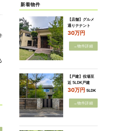
新着物件
【店舗】グルメ
通りテナント
30万円
件
→物件詳細
る
【戸建】役場至
近 5LDK戸建
30万円
5LDK
→物件詳細