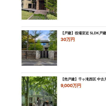
【戸建】役場至近 5LDK戸
30万円
【売戸建】千ヶ滝西区 中古
9,000万円