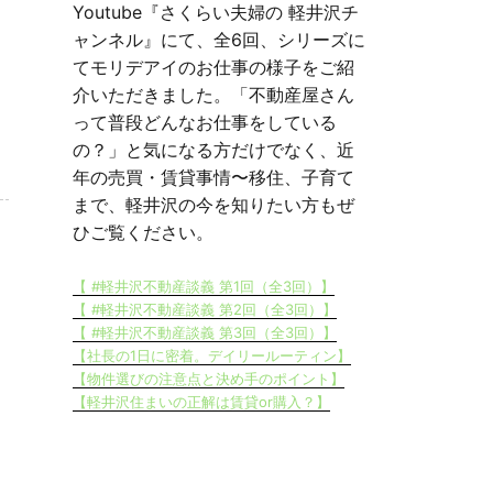
Youtube『さくらい夫婦の 軽井沢チ
ャンネル』にて、全6回、シリーズに
てモリデアイのお仕事の様子をご紹
介いただきました。「不動産屋さん
って普段どんなお仕事をしている
の？」と気になる方だけでなく、近
年の売買・賃貸事情〜移住、子育て
まで、軽井沢の今を知りたい方もぜ
ひご覧ください。
【 #軽井沢不動産談義 第1回（全3回）】
【 #軽井沢不動産談義 第2回（全3回）】
【 #軽井沢不動産談義 第3回（全3回）】
【社長の1日に密着。デイリールーティン】
【物件選びの注意点と決め手のポイント】
【軽井沢住まいの正解は賃貸or購入？】