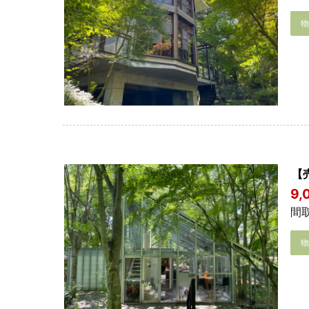
【
9
間取