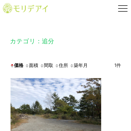
TO
NA
カテゴリ：追分
価格
面積
間取
住所
築年月
1件