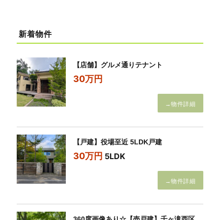
新着物件
【店舗】グルメ通りテナント
30万円
→物件詳細
【戸建】役場至近 5LDK戸建
30万円
5LDK
→物件詳細
360度画像あり☆【売戸建】千ヶ滝西区