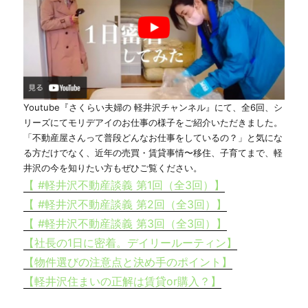
Youtube『さくらい夫婦の 軽井沢チャンネル』にて、全6回、シ
リーズにてモリデアイのお仕事の様子をご紹介いただきました。
「不動産屋さんって普段どんなお仕事をしているの？」と気にな
る方だけでなく、近年の売買・賃貸事情〜移住、子育てまで、軽
井沢の今を知りたい方もぜひご覧ください。
【 #軽井沢不動産談義 第1回（全3回）】
【 #軽井沢不動産談義 第2回（全3回）】
【 #軽井沢不動産談義 第3回（全3回）】
【社長の1日に密着。デイリールーティン】
【物件選びの注意点と決め手のポイント】
【軽井沢住まいの正解は賃貸or購入？】