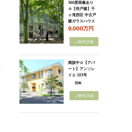
360度画像あり
☆【売戸建】千
ヶ滝西区 中古戸
建ガラスハウス
9,000万円
→物件詳細
商談中☆【アパ
ート】アンソレ
イエ 103号
1DK
2
→物件詳細