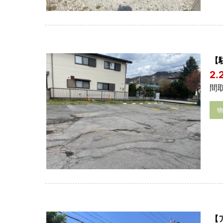
【
2
間取
【