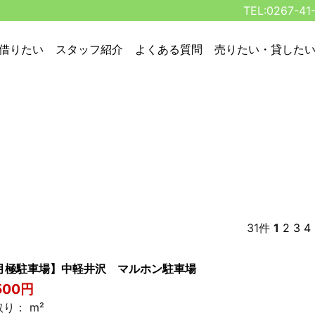
TEL:0267-41
借りたい
スタッフ紹介
よくある質問
売りたい・貸した
31件
1
2
3
4
月極駐車場】中軽井沢 マルホン駐車場
500円
り： m²