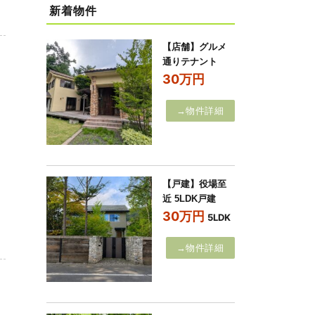
新着物件
【店舗】グルメ
通りテナント
30万円
→物件詳細
【戸建】役場至
近 5LDK戸建
30万円
5LDK
→物件詳細