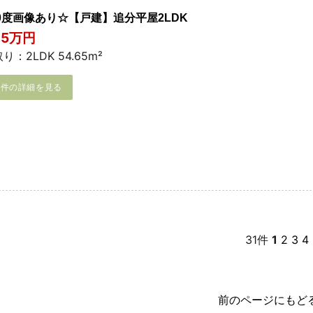
60度画像あり☆【戸建】追分平屋2LDK
.5万円
り：2LDK 54.65m²
物件の詳細を見る
31件
1
2
3
4
前のページにもど