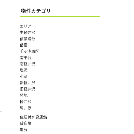
物件カテゴリ
エリア
中軽井沢
信濃追分
借宿
千ヶ滝西区
南平台
南軽井沢
塩沢
小諸
新軽井沢
旧軽井沢
発地
軽井沢
鳥井原
住居付き貸店舗
貸店舗
追分