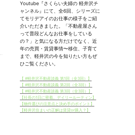
Youtube『さくらい夫婦の 軽井沢チ
ャンネル』にて、全6回、シリーズに
てモリデアイのお仕事の様子をご紹
介いただきました。「不動産屋さん
って普段どんなお仕事をしている
の？」と気になる方だけでなく、近
年の売買・賃貸事情〜移住、子育て
まで、軽井沢の今を知りたい方もぜ
ひご覧ください。
【 #軽井沢不動産談義 第1回（全3回）】
【 #軽井沢不動産談義 第2回（全3回）】
【 #軽井沢不動産談義 第3回（全3回）】
【社長の1日に密着。デイリールーティン】
【物件選びの注意点と決め手のポイント】
【軽井沢住まいの正解は賃貸or購入？】