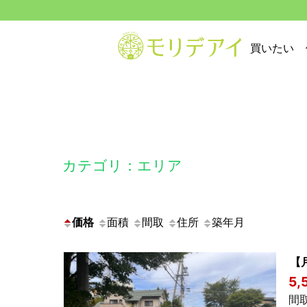
買いたい
カテゴリ：エリア
価格
面積
間取
住所
築年月
【
5,
間取