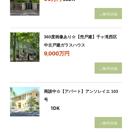
→物件詳細
360度画像あり☆【売戸建】千ヶ滝西区
中古戸建ガラスハウス
9,000万円
→物件詳細
商談中☆【アパート】アンソレイエ 103
号
1DK
→物件詳細