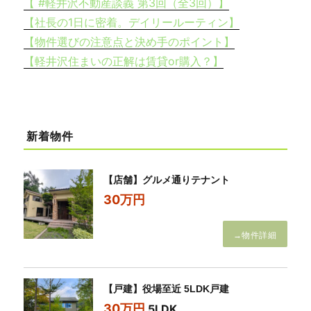
【 #軽井沢不動産談義 第3回（全3回）】
【社長の1日に密着。デイリールーティン】
【物件選びの注意点と決め手のポイント】
【軽井沢住まいの正解は賃貸or購入？】
新着物件
【店舗】グルメ通りテナント
30万円
→物件詳細
【戸建】役場至近 5LDK戸建
30万円
5LDK