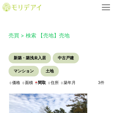
TO
NA
売買 > 検索 【売地】売地
新築・築浅未入居
中古戸建
マンション
土地
価格
面積
間取
住所
築年月
3件