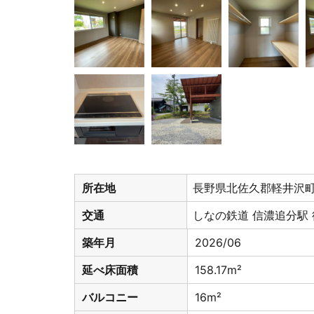
所在地
長野県北佐久郡軽井
交通
しなの鉄道 信濃追分駅 徒
築年月
2026/06
延べ床面積
158.17m²
バルコニー
16m²