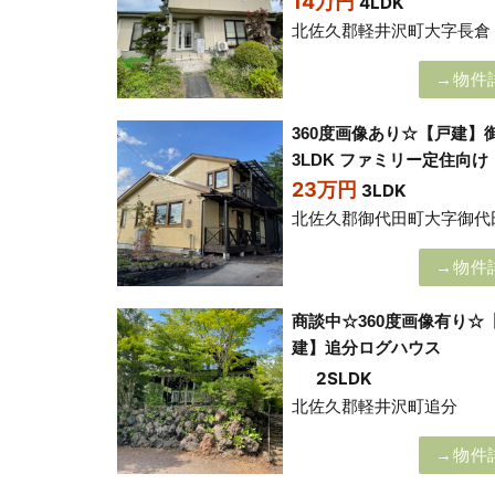
14万円
4LDK
北佐久郡軽井沢町大字長倉
→物件
360度画像あり☆【戸建】
3LDK ファミリー定住向け
23万円
3LDK
北佐久郡御代田町大字御代
→物件
商談中☆360度画像有り☆
建】追分ログハウス
2SLDK
北佐久郡軽井沢町追分
→物件