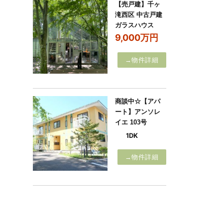
【売戸建】千ヶ
滝西区 中古戸建
ガラスハウス
9,000万円
→物件詳細
商談中☆【アパ
ート】アンソレ
イエ 103号
1DK
→物件詳細