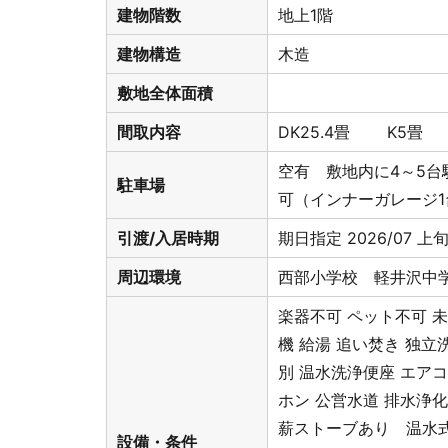
建物階数
地上1階
建物構造
木造
敷地全体面積
間取内容
DK25.4畳 K
空有 敷地内に4～5台
駐車場
可（インナーガレージ1
引渡/入居時期
期日指定 2026/07 上
周辺環境
西部小学校 軽井沢中
楽器不可
ペット不可
機
給湯
追い焚き
独立
別
温水洗浄便座
エア
ホン
公営水道
排水浄
薪ストーブあり 温水
設備・条件