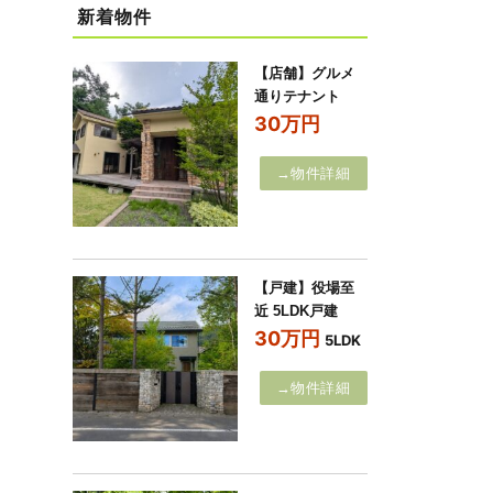
新着物件
【店舗】グルメ
通りテナント
30万円
→物件詳細
【戸建】役場至
近 5LDK戸建
30万円
5LDK
→物件詳細