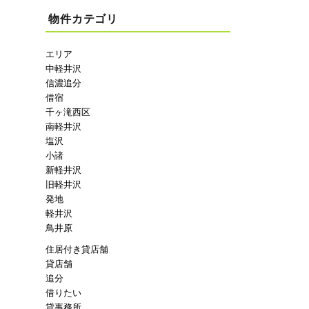
物件カテゴリ
エリア
中軽井沢
信濃追分
借宿
千ヶ滝西区
南軽井沢
塩沢
小諸
新軽井沢
旧軽井沢
発地
軽井沢
鳥井原
住居付き貸店舗
貸店舗
追分
借りたい
貸事務所