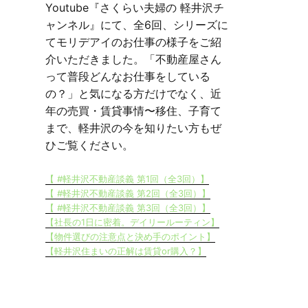
Youtube『さくらい夫婦の 軽井沢チ
ャンネル』にて、全6回、シリーズに
てモリデアイのお仕事の様子をご紹
介いただきました。「不動産屋さん
って普段どんなお仕事をしている
の？」と気になる方だけでなく、近
年の売買・賃貸事情〜移住、子育て
まで、軽井沢の今を知りたい方もぜ
ひご覧ください。
【 #軽井沢不動産談義 第1回（全3回）】
【 #軽井沢不動産談義 第2回（全3回）】
【 #軽井沢不動産談義 第3回（全3回）】
【社長の1日に密着。デイリールーティン】
【物件選びの注意点と決め手のポイント】
【軽井沢住まいの正解は賃貸or購入？】