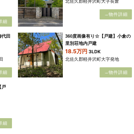
北佐久郡軽井沢町大字長倉
→物件詳細
詳細
御代田
360度画像有り☆【戸建】小倉の
里別荘地内戸建
18.5万円
3LDK
田
北佐久郡軽井沢町大字発地
詳細
→物件詳細
【戸
詳細