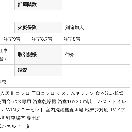
部屋階数
火災保険
別途加入
5畳 洋室9畳 洋室8.7畳 洋室8畳
駐車
取引態様
仲介
台）
旬
現況
学校
未入居
IHコンロ
三口コンロ
システムキッチン
食器洗い乾燥
洗面台
バス専用
浴室乾燥機
浴室1.6x2.0m以上
バス・トイレ
コン
W.INクローゼット
室内洗濯機置き場
地デジ対応
TVドア
化槽
駐車場有
専用庭
式パネルヒーター