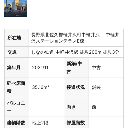
長野県北佐久郡軽井沢町中軽井沢 中軽井
所在地
沢ステーションテラスE棟
交通
しなの鉄道 中軽井沢駅 徒歩200m 徒歩3分
新築/中
築年月
2021/11
中古
古
延べ床面
35.16m²
接道状況
舗装
積
バルコニ
向き
西
ー
建物階数
地上2階
部屋階数