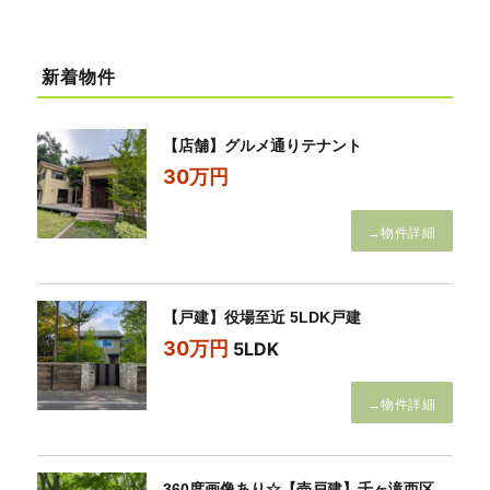
新着物件
【店舗】グルメ通りテナント
30万円
→物件詳細
【戸建】役場至近 5LDK戸建
30万円
5LDK
→物件詳細
360度画像あり☆【売戸建】千ヶ滝西区