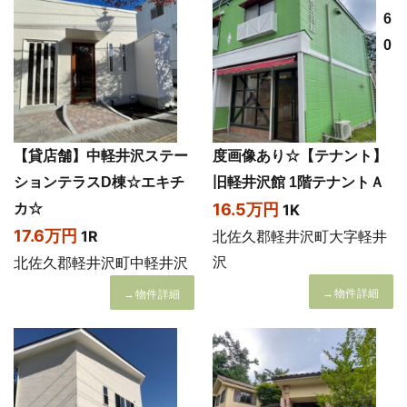
6
0
【貸店舗】中軽井沢ステー
度画像あり☆【テナント】
ションテラスD棟☆エキチ
旧軽井沢館 1階テナントＡ
16.5万円
カ☆
1K
17.6万円
1R
北佐久郡軽井沢町大字軽井
沢
北佐久郡軽井沢町中軽井沢
→物件詳細
→物件詳細