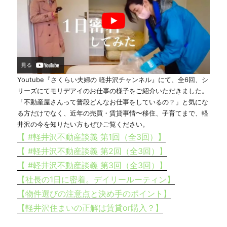
Youtube『さくらい夫婦の 軽井沢チャンネル』にて、全6回、シ
リーズにてモリデアイのお仕事の様子をご紹介いただきました。
「不動産屋さんって普段どんなお仕事をしているの？」と気にな
る方だけでなく、近年の売買・賃貸事情〜移住、子育てまで、軽
井沢の今を知りたい方もぜひご覧ください。
【 #軽井沢不動産談義 第1回（全3回）】
【 #軽井沢不動産談義 第2回（全3回）】
【 #軽井沢不動産談義 第3回（全3回）】
【社長の1日に密着。デイリールーティン】
【物件選びの注意点と決め手のポイント】
【軽井沢住まいの正解は賃貸or購入？】