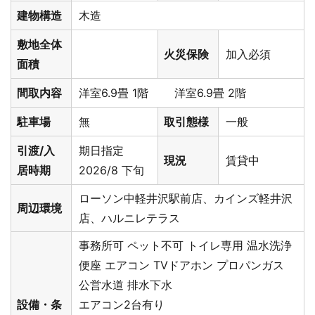
建物構造
木造
敷地全体
火災保険
加入必須
面積
間取内容
洋室6.9畳 1階 洋室6.9畳 2階
駐車場
無
取引態様
一般
引渡/入
期日指定
現況
賃貸中
居時期
2026/8 下旬
ローソン中軽井沢駅前店、カインズ軽井沢
周辺環境
店、ハルニレテラス
事務所可
ペット不可
トイレ専用
温水洗浄
便座
エアコン
TVドアホン
プロパンガス
公営水道
排水下水
設備・条
エアコン2台有り