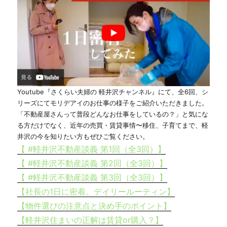
Youtube『さくらい夫婦の 軽井沢チャンネル』にて、全6回、シ
リーズにてモリデアイのお仕事の様子をご紹介いただきました。
「不動産屋さんって普段どんなお仕事をしているの？」と気にな
る方だけでなく、近年の売買・賃貸事情〜移住、子育てまで、軽
井沢の今を知りたい方もぜひご覧ください。
【 #軽井沢不動産談義 第1回（全3回）】
【 #軽井沢不動産談義 第2回（全3回）】
【 #軽井沢不動産談義 第3回（全3回）】
【社長の1日に密着。デイリールーティン】
【物件選びの注意点と決め手のポイント】
【軽井沢住まいの正解は賃貸or購入？】