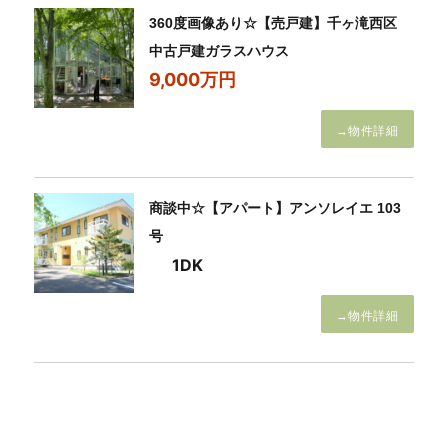
360度画像あり☆【売戸建】千ヶ滝西区
中古戸建ガラスハウス
9,000万円
→物件詳細
商談中☆【アパート】アンソレイエ 103
号
1DK
→物件詳細