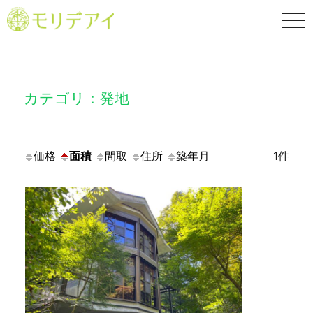
TO
NA
カテゴリ：発地
価格
面積
間取
住所
築年月
1件