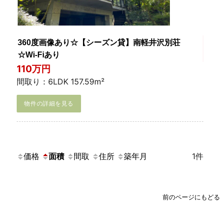
360度画像あり☆【シーズン貸】南軽井沢別荘
☆Wi-Fiあり
110万円
間取り：6LDK 157.59m²
物件の詳細を見る
価格
面積
間取
住所
築年月
1件
前のページにもどる