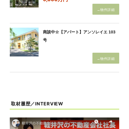
→物件詳細
商談中☆【アパート】アンソレイエ 103
号
→物件詳細
取材履歴／INTERVIEW