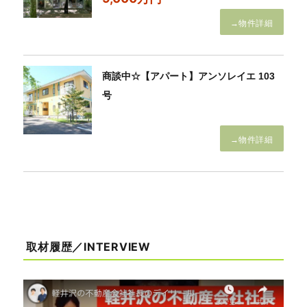
→物件詳細
商談中☆【アパート】アンソレイエ 103
号
→物件詳細
取材履歴／INTERVIEW