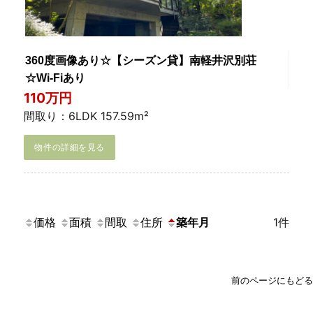
360度画像あり☆【シーズン貸】南軽井沢別荘
☆Wi-Fiあり
110万円
間取り：6LDK 157.59m²
物件の詳細を見る
価格
面積
間取
住所
築年月
1件
前のページにもどる