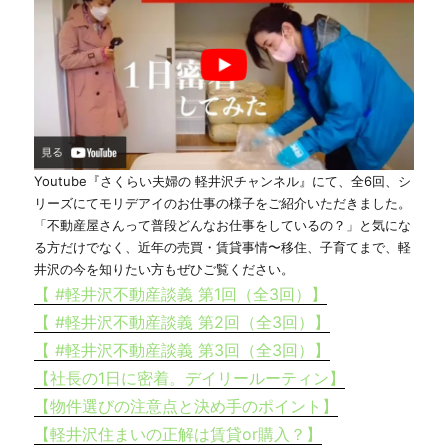
Youtube『さくらい夫婦の 軽井沢チャンネル』にて、全6回、シ
リーズにてモリデアイのお仕事の様子をご紹介いただきました。
「不動産屋さんって普段どんなお仕事をしているの？」と気にな
る方だけでなく、近年の売買・賃貸事情〜移住、子育てまで、軽
井沢の今を知りたい方もぜひご覧ください。
【 #軽井沢不動産談義 第1回（全3回）】
【 #軽井沢不動産談義 第2回（全3回）】
【 #軽井沢不動産談義 第3回（全3回）】
【社長の1日に密着。デイリールーティン】
【物件選びの注意点と決め手のポイント】
【軽井沢住まいの正解は賃貸or購入？】