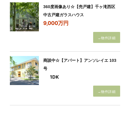
360度画像あり☆【売戸建】千ヶ滝西区
中古戸建ガラスハウス
9,000万円
→物件詳細
商談中☆【アパート】アンソレイエ 103
号
1DK
→物件詳細