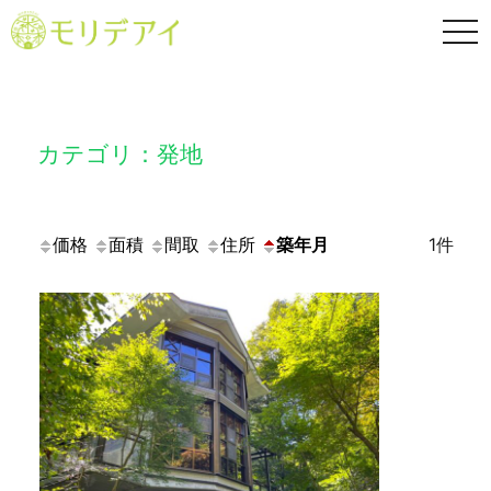
TO
NA
カテゴリ：発地
価格
面積
間取
住所
築年月
1件