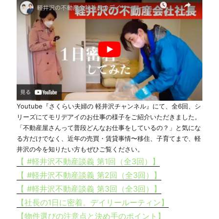
Youtube『さくらい夫婦の 軽井沢チャンネル』にて、全6回、シ
リーズにてモリデアイのお仕事の様子をご紹介いただきました。
「不動産屋さんって普段どんなお仕事をしているの？」と気にな
る方だけでなく、近年の売買・賃貸事情〜移住、子育てまで、軽
井沢の今を知りたい方もぜひご覧ください。
【 #軽井沢不動産談義 第1回（全3回）】
【 #軽井沢不動産談義 第2回（全3回）】
【 #軽井沢不動産談義 第3回（全3回）】
【社長の1日に密着。デイリールーティン】
【物件選びの注意点と決め手のポイント】