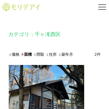
TO
NA
カテゴリ：千ヶ滝西区
価格
面積
間取
住所
築年月
2件