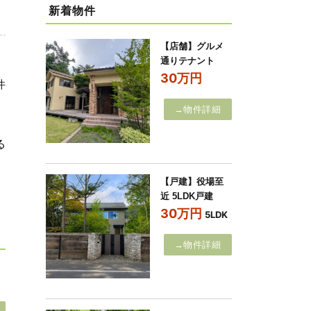
新着物件
【店舗】グルメ
通りテナント
30万円
件
→物件詳細
る
【戸建】役場至
近 5LDK戸建
30万円
5LDK
→物件詳細