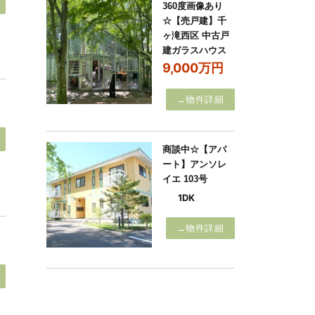
360度画像あり
☆【売戸建】千
ヶ滝西区 中古戸
建ガラスハウス
9,000万円
→物件詳細
商談中☆【アパ
ート】アンソレ
イエ 103号
1DK
→物件詳細