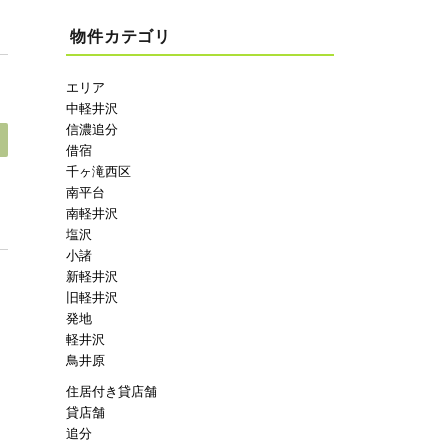
物件カテゴリ
エリア
中軽井沢
信濃追分
借宿
千ヶ滝西区
南平台
南軽井沢
塩沢
小諸
新軽井沢
旧軽井沢
発地
軽井沢
鳥井原
住居付き貸店舗
貸店舗
追分