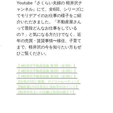
Youtube『さくらい夫婦の 軽井沢チ
ャンネル』にて、全6回、シリーズに
てモリデアイのお仕事の様子をご紹
介いただきました。「不動産屋さん
って普段どんなお仕事をしている
の？」と気になる方だけでなく、近
年の売買・賃貸事情〜移住、子育て
まで、軽井沢の今を知りたい方もぜ
ひご覧ください。
【 #軽井沢不動産談義 第1回（全3回）】
【 #軽井沢不動産談義 第2回（全3回）】
【 #軽井沢不動産談義 第3回（全3回）】
【社長の1日に密着。デイリールーティン】
【物件選びの注意点と決め手のポイント】
【軽井沢住まいの正解は賃貸or購入？】