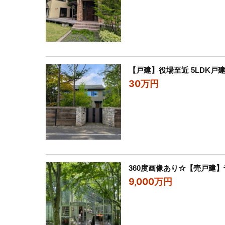
【戸建】役場至近 5LDK戸
30万円
360度画像あり☆【売戸建
9,000万円