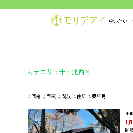
買いたい
カテゴリ：千ヶ滝西区
価格
面積
間取
住所
築年月
3
1,
間取